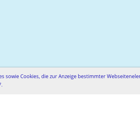
s sowie Cookies, die zur Anzeige bestimmter Webseitenel
7.
t Baden
nssoftware