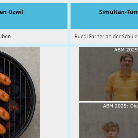
gen Uzwil
Simultan-Tur
rüben
Ruedi Farner an der Schule