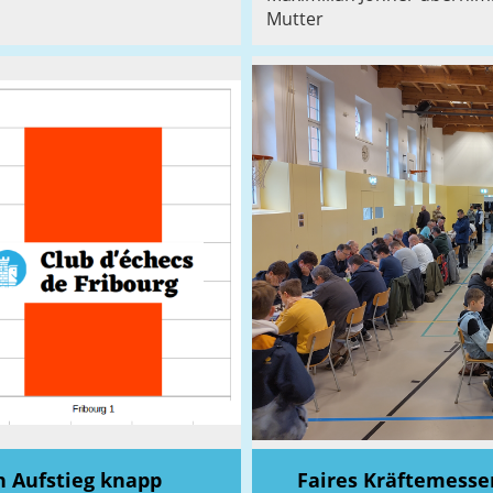
Mutter
n Aufstieg knapp
Faires Kräftemesse